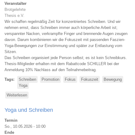
Veranstalter
Brotgelehrte
Thesis e.V.
Wir schaffen regelmäßig Zeit für konzentriertes Schreiben. Und wir
nehmen ernst, dass Schreiben immer auch körperliche Arbeit ist;
verspannter Nacken, verkrampfte Finger und brennende Augen zeugen
davon. Darum kombinieren wir die Fokuszeit mit passenden Faszien-
Yoga-Bewegungen zur Einstimmung und später zur Entlastung vom
Sitzen.
Das Schreiben organisiert jede Person selbst; es ist kein Schreibkurs.
Thesis-Mitglieder erhalten mit dem Rabattcode SCHILLER bei der
Anmeldung 10% Nachlass auf den Teilnahmebeitrag.
Tags
Schreiben
Promotion
Fokus
Fokuszeit
Bewegung
Yoga
Weiterlesen
über
Fokuszeit:
Schreiben
Yoga und Schreiben
und
Yoga
Termin
So., 10.05.2026 - 10:00
Ende