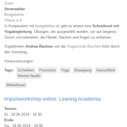
Zoom
Veranstalter
Brotgelehrte
Thesis e.V.
In Kooperation mit
brotgelehrte.de
gibt es erneut eine
Schreibzeit mit
Yogabegleitung
: Übungen, die ausgewählt wurden, um auf längeres
Sitzen vorzubereiten, die Hände, Nacken und Augen zu entlasten.
Yogalehrerin
Andrea Rackow
von der
Yogaschule Borchen
führt durch
den Vormittag.
Voraussetzungen:
Tags
Schreiben
Promotion
Yoga
Bewegung
Gesundheit
Mental Health
Weiterlesen
über
Schreiben
und
Impulsworkshop online: Leaving Academia
Yoga
Termin
Di., 18.06.2024 - 16:30
Ende
Sa., 18.05.2024 - 18:00