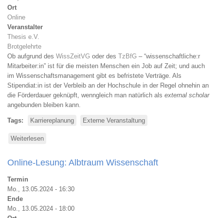
Ort
Online
Veranstalter
Thesis e.V.
Brotgelehrte
Ob aufgrund des
WissZeitVG
oder des
TzBfG
– “wissenschaftliche:r
Mitarbeiter:in” ist für die meisten Menschen ein Job auf Zeit; und auch
im Wissenschaftsmanagement gibt es befristete Verträge. Als
Stipendiat:in ist der Verbleib an der Hochschule in der Regel ohnehin an
die Förderdauer geknüpft, wenngleich man natürlich als
external scholar
angebunden bleiben kann.
Tags
Karriereplanung
Externe Veranstaltung
Weiterlesen
über
Impulsworkshop
online:
Online-Lesung: Albtraum Wissenschaft
Leaving
Academia
Termin
Mo., 13.05.2024 - 16:30
Ende
Mo., 13.05.2024 - 18:00