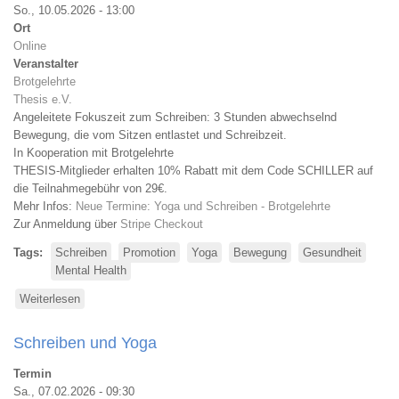
So., 10.05.2026 - 13:00
Ort
Online
Veranstalter
Brotgelehrte
Thesis e.V.
Angeleitete Fokuszeit zum Schreiben: 3 Stunden abwechselnd
Bewegung, die vom Sitzen entlastet und Schreibzeit.
In Kooperation mit Brotgelehrte
THESIS-Mitglieder erhalten 10% Rabatt mit dem Code SCHILLER auf
die Teilnahmegebühr von 29€.
Mehr Infos:
Neue Termine: Yoga und Schreiben - Brotgelehrte
Zur Anmeldung über
Stripe Checkout
Tags
Schreiben
Promotion
Yoga
Bewegung
Gesundheit
Mental Health
Weiterlesen
über
Yoga
und
Schreiben und Yoga
Schreiben
Termin
Sa., 07.02.2026 - 09:30