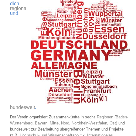
dich
regional
und
bundesweit
.
Der Verein organisiert Zusammenkünfte in sechs
Regionen
(
Baden-
Württemberg
,
Bayern
,
Mitte
,
Nord
,
Nordrhein-Westfalen
,
Ost
) und
bundesweit zur Bearbeitung übergreifender Themen und Projekte
(z.B.
Hochschul- und Wissenschaftspolitik
,
Internationales
,