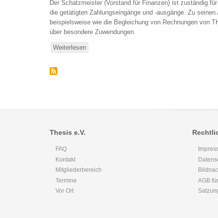
Der Schatzmeister (Vorstand für Finanzen) ist zuständig für 
die getätigten Zahlungseingänge und -ausgänge. Zu seinen
beispielsweise wie die Begleichung von Rechnungen von TH
über besondere Zuwendungen.
Weiterlesen
über
Schatzmeister
Thesis e.V.
Rechtli
FAQ
Impres
Kontakt
Datens
Mitgliederbereich
Bildna
Termine
AGB für
Vor Ort
Satzun