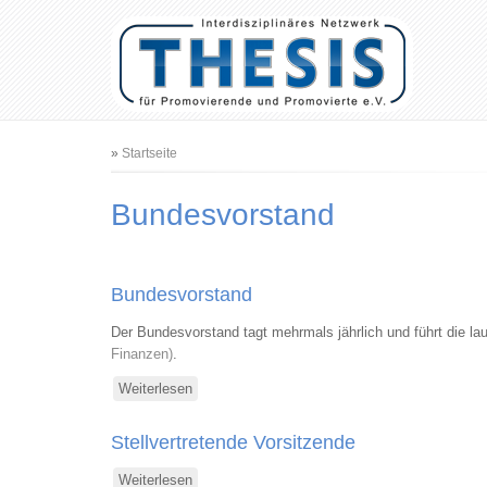
Benutzermenü
Hauptnavigation
Pfadnavigation
Startseite
Bundesvorstand
Bundesvorstand
Der Bundesvorstand tagt mehrmals jährlich und führt die la
Finanzen)
.
Weiterlesen
über
Bundesvorstand
Stellvertretende Vorsitzende
Weiterlesen
über