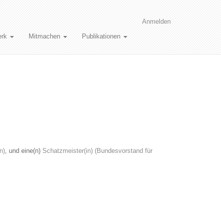
Anmelden
erk
Mitmachen
Publikationen
n)
, und eine(n)
Schatzmeister(in) (Bundesvorstand für