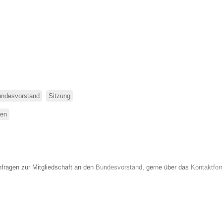
ndesvorstand
Sitzung
sen
über
Thesis
Vorstands-
Telko
nfragen zur Mitgliedschaft an den
Bundesvorstand
, gerne über das
Kontaktfor