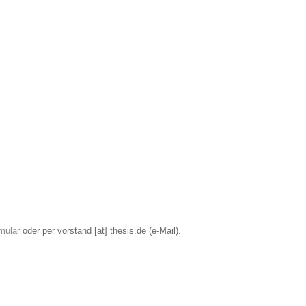
mular
oder per
vorstand
[at]
thesis
.
de
(e-Mail)
.