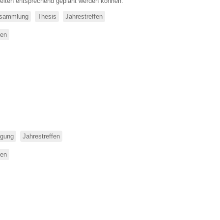
eiten entsprechend geplant werden können.
rsammlung
Thesis
Jahrestreffen
sen
über
Mitgliederversammlung
2018
gung
Jahrestreffen
sen
über
THESIS
Jahrestreffen
2018