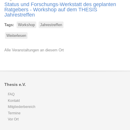
Status und Forschungs-Werkstatt des geplanten
Ratgebers - Workshop auf dem THESIS
Jahrestreffen
Tags
Workshop
Jahrestreffen
Weiterlesen
über
Projektmanagement
Tools
Alle Veranstaltungen an diesem Ort
und
Techniken
für
Promovierende
Thesis e.V.
FAQ
Kontakt
Mitgliederbereich
Termine
Vor Ort