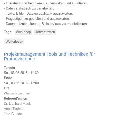
- Literatur zu recherchieren, zu verwalten und zu zitieren,
- Daten statistisch zu verarbeiten,
- Texte, Bilder, Dateien qualitativ auszuwerten,
- Fragebögen zu gestalten und auszuwerten,
- Daten aufzubereiten, z. B. Interviews zu transkribieren,
Tags
Workshop
Jahrestreffen
Weiterlesen
über
Software
für
Projektmanagement Tools und Techniken für
Promovierende
Promovierende
Termin
Sa., 03.03.2018 - 11:30
Ende
Sa., 03.03.2018 - 13:00
Ort
Waldschlösschen
Referent*innen
Dr. Lienhard Mack
Anna Tschaut
Jörg Glunde