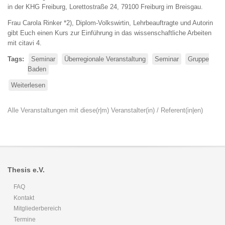
in der KHG Freiburg, Lorettostraße 24, 79100 Freiburg im Breisgau.
Frau Carola Rinker *2), Diplom-Volkswirtin, Lehrbeauftragte und Autorin
gibt Euch einen Kurs zur Einführung in das wissenschaftliche Arbeiten
mit citavi 4.
Tags
Seminar
Überregionale Veranstaltung
Seminar
Gruppe
Baden
Weiterlesen
über
Literaturverwaltung
mit
Alle Veranstaltungen mit diese(r|m) Veranstalter(in) / Referent(in|en)
citavi
Thesis e.V.
FAQ
Kontakt
Mitgliederbereich
Termine