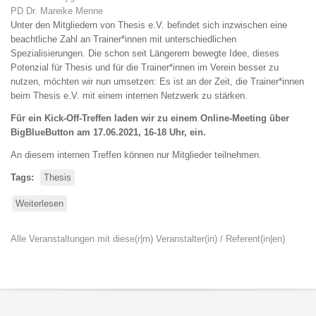
PD Dr. Mareike Menne
Unter den Mitgliedern von Thesis e.V. befindet sich inzwischen eine
beachtliche Zahl an Trainer*innen mit unterschiedlichen
Spezialisierungen. Die schon seit Längerem bewegte Idee, dieses
Potenzial für Thesis und für die Trainer*innen im Verein besser zu
nutzen, möchten wir nun umsetzen: Es ist an der Zeit, die Trainer*innen
beim Thesis e.V. mit einem internen Netzwerk zu stärken.
Für ein Kick-Off-Treffen laden wir zu einem Online-Meeting über
BigBlueButton am 17.06.2021, 16-18 Uhr, ein.
An diesem internen Treffen können nur Mitglieder teilnehmen.
Tags
Thesis
Weiterlesen
über
Kick-
off-
Alle Veranstaltungen mit diese(r|m) Veranstalter(in) / Referent(in|en)
Treffen
Trainer*innen-
Netzwerk