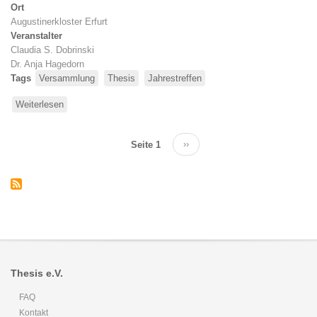
Ort
Augustinerkloster Erfurt
Veranstalter
Claudia S. Dobrinski
Dr. Anja Hagedorn
Tags
Versammlung
Thesis
Jahrestreffen
Weiterlesen
über
Mitgliederversammlung
2019
Seitennummerierung
Seite 1
Nächste
››
Seite
Thesis e.V.
FAQ
Kontakt