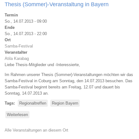
(Sommer)-
Thesis (Sommer)-Veranstaltung in Bayern
Veranstaltung
in
Termin
Bayern
So., 14.07.2013 - 09:00
Ende
So., 14.07.2013 - 22:00
Ort
Samba-Festival
Veranstalter
Atila Karabag
Liebe Thesis-Mitglieder und -Interessierte,
Im Rahmen unserer Thesis (Sommer)-Veranstaltungen möchten wir das
Samba-Festival in Coburg am Sonntag, den 14.07.2013 besuchen. Das
Samba-Festival beginnt bereits am Freitag, 12.07 und dauert bis
Sonntag, 14.07.2013 an.
Tags
Regionaltreffen
Region Bayern
Weiterlesen
über
Thesis
(Sommer)-
Alle Veranstaltungen an diesem Ort
Veranstaltung