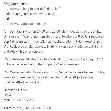
Programm siehe:
http://www.coburg-tourist.de/index.php?
option=com_content&view=article&…
und
http://www.samba-festival.de/
Am Sonntag zwischen 14:00 und 17:00 Uhr findet der große Samba-
Umzug statt. Wir können am Sonntag entweder ca. 9:00 Uhr (geplant)
von Nürnberg aus mit der DB nach Coburg oder mit dem Auto fahren.
Die Rückreise erfolgt abends. Natürlich kann auch jeder selbst die Hin-
und Rückfahrt organisieren.
Wer Interesse hat, das Samba-Festival in Coburg am Sonntag, 14.07.
mit uns zu besuchen, bitte ich per E-Mail zu melden.
PS: Wer eventuelle Tickets noch zum Vorverkaufspreis haben möchte,
kann sich direkt an Mirko Kraft wenden (
mirkokraft
[at]
web
.
de
(mirkokraft[at]web[dot]de)
).
Herzliche Grüße
Atilla
Mobil: 0171/ 9759239
Termin
So., 14.07.2013 - 09:00