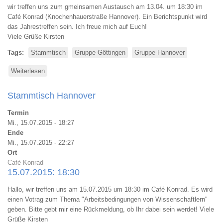
wir treffen uns zum gmeinsamen Austausch am 13.04. um 18:30 im
Café Konrad (Knochenhauerstraße Hannover). Ein Berichtspunkt wird
das Jahrestreffen sein. Ich freue mich auf Euch!
Viele Grüße Kirsten
Tags
Stammtisch
Gruppe Göttingen
Gruppe Hannover
Weiterlesen
über
Thesis
Stammtisch
Stammtisch Hannover
Hannover
am
Termin
13.04.2016
Mi., 15.07.2015 - 18:27
Ende
Mi., 15.07.2015 - 22:27
Ort
Café Konrad
15.07.2015: 18:30
Hallo, wir treffen uns am 15.07.2015 um 18:30 im Café Konrad. Es wird
einen Votrag zum Thema "Arbeitsbedingungen von Wissenschaftlern"
geben. Bitte gebt mir eine Rückmeldung, ob Ihr dabei sein werdet! Viele
Grüße Kirsten