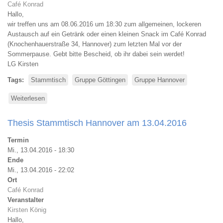
Café Konrad
Hallo,
wir treffen uns am 08.06.2016 um 18:30 zum allgemeinen, lockeren
Austausch auf ein Getränk oder einen kleinen Snack im Café Konrad
(Knochenhauerstraße 34, Hannover) zum letzten Mal vor der
Sommerpause. Gebt bitte Bescheid, ob ihr dabei sein werdet!
LG Kirsten
Tags
Stammtisch
Gruppe Göttingen
Gruppe Hannover
Weiterlesen
über
Thesis
Stammtisch
Thesis Stammtisch Hannover am 13.04.2016
Hannover
am
Termin
08.06.2016
Mi., 13.04.2016 - 18:30
ab
Ende
18:30
Mi., 13.04.2016 - 22:02
Ort
Café Konrad
Veranstalter
Kirsten König
Hallo,