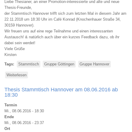
Liebe Thesianer, an einer Promotion-interessierte und alte und neue
Thesis-Freunde,
der Stammtisch Hannover trifft sich zum letzten Mal in diesem Jahr am
22.11.2018 um 18:30 Uhr im Café Konrad (Knochenhauer Straße 34,
30159 Hannover).
Wir freuen uns auf eine rege Teilnahme und einen interessanten
Austausch! & natürlich auch über ein kurzes Feedback dazu, ob ihr
dabei sein werdet!
Viele Grüße
Kirsten
Tags
Stammtisch
Gruppe Göttingen
Gruppe Hannover
Weiterlesen
über
Stammtisch
Hannover
Thesis Stammtisch Hannover am 08.06.2016 ab
am
18:30
22.11.2018
Termin
Mi., 08.06.2016 - 18:30
Ende
Mi., 08.06.2016 - 23:37
Ort