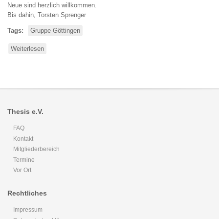
Neue sind herzlich willkommen.
Bis dahin, Torsten Sprenger
Tags
Gruppe Göttingen
Weiterlesen
über
Weihnachtzeit
in
Göttingen
Thesis e.V.
FAQ
Kontakt
Mitgliederbereich
Termine
Vor Ort
Rechtliches
Impressum