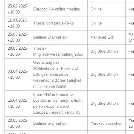
25.02.2025
Eurodoc NA online meeting
Online
- o
- 18:00
11.03.2025
Thesis Vorstands-Telko
Online
- o
- 19:00
25.03.2025
Xa
Berliner Stammtisch
Xantener Eck
- 20:00
St
28.03.2025
Thesis-
Big Blue Button
- o
- 18:00
Mitgliederversammlung 2025
Gestaltung des
Wohlbefindens, Flow- und
03.04.2025
Erfolgserlebnisse bei
Big Blue Button
- o
- 18:00
wissenschaftlicher Tätigkeit
mit Hilfe von Kunst
From PhD in France to
15.04.2025
postdoc in Germany: a first-
Big Blue Button
- o
- 16:30
person experience of
European research mobility
20.05.2025
Yo
Berliner Stammtisch
Yorckschlösschen
- 20:00
15