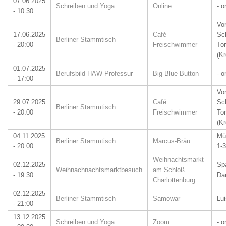
07.06.2025
Schreiben und Yoga
Online
- o
- 10:30
Vo
17.06.2025
Café
Sc
Berliner Stammtisch
- 20:00
Freischwimmer
Tor
(K
01.07.2025
Berufsbild HAW-Professur
Big Blue Button
- o
- 17:00
Vo
29.07.2025
Café
Sc
Berliner Stammtisch
- 20:00
Freischwimmer
Tor
(K
04.11.2025
Mü
Berliner Stammtisch
Marcus-Bräu
- 20:00
1-3
Weihnachtsmarkt
02.12.2025
Sp
Weihnachnachtsmarktbesuch
am Schloß
- 19:30
Da
Charlottenburg
02.12.2025
Berliner Stammtisch
Samowar
Lui
- 21:00
13.12.2025
Schreiben und Yoga
Zoom
- o