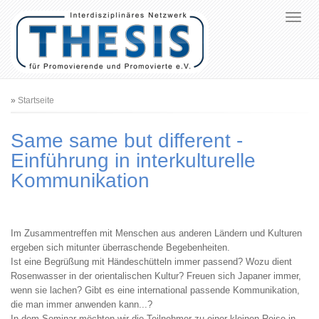
Pfadnavigation
Startseite
Same same but different -
Einführung in interkulturelle
Kommunikation
Im Zusammentreffen mit Menschen aus anderen Ländern und Kulturen
ergeben sich mitunter überraschende Begebenheiten.
Ist eine Begrüßung mit Händeschütteln immer passend? Wozu dient
Rosenwasser in der orientalischen Kultur? Freuen sich Japaner immer,
wenn sie lachen? Gibt es eine international passende Kommunikation,
die man immer anwenden kann...?
In dem Seminar möchten wir die Teilnehmer zu einer kleinen Reise in