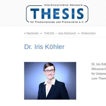
Benutzermenü
Hauptnavigation
Pfadnavigation
Startseite
THESIS — das Netzwerk
Referenten
Dr. Iris Köhler
Dr. Iris K
Wissensch
ihr Unter
zum Thema