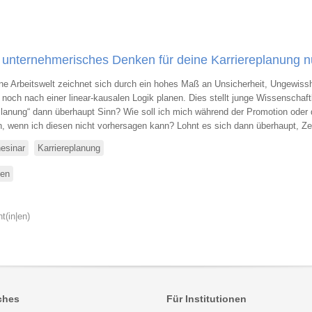
u unternehmerisches Denken für deine Karriereplanung n
e Arbeitswelt zeichnet sich durch ein hohes Maß an Unsicherheit, Ungewissh
noch nach einer linear-kausalen Logik planen. Dies stellt junge Wissenschaf
Planung“ dann überhaupt Sinn? Wie soll ich mich während der Promotion oder 
n, wenn ich diesen nicht vorhersagen kann? Lohnt es sich dann überhaupt, Zei
esinar
Karriereplanung
sen
über
Karriereplanung
durch
Effectuation:
t(in|en)
Wie
du
unternehmerisches
Denken
für
ches
Für Institutionen
deine