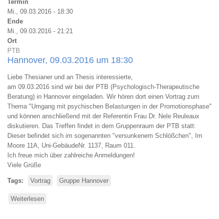
Termin
Mi., 09.03.2016 - 18:30
Ende
Mi., 09.03.2016 - 21:21
Ort
PTB
Hannover, 09.03.2016 um 18:30
Liebe Thesianer und an Thesis interessierte,
am 09.03.2016 sind wir bei der PTB (Psychologisch-Therapeutische
Beratung) in Hannover eingeladen. Wir hören dort einen Vortrag zum
Thema "Umgang mit psychischen Belastungen in der Promotionsphase"
und können anschließend mit der Referentin Frau Dr. Nele Reuleaux
diskutieren. Das Treffen findet in dem Gruppenraum der PTB statt:
Dieser befindet sich im sogenannten "versunkenem Schlößchen", Im
Moore 11A, Uni-GebäudeNr. 1137, Raum 011.
Ich freue mich über zahlreiche Anmeldungen!
Viele Grüße
Tags
Vortrag
Gruppe Hannover
Weiterlesen
über
Thesis
Stammtisch