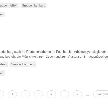
uppentreffen
Gruppe Hamburg
sen
über
Weihnachtsfeier
mit
Bundesvorstand
udenberg stellt ihr Promotionsthema im Fachbereich Arbeitspsychologie vor.
end besteht die Möglichkeit zum Essen und zum Austausch im gegenüberlie
rtrag
Gruppe Hamburg
sen
über
Vortrag
mit
Stammtisch
am
eite
3
Seite
4
Seite
5
Seite
6
Seite
7
Seite
8
Seite
9
…
Nächst
Nächste
16.11.2016
Seite