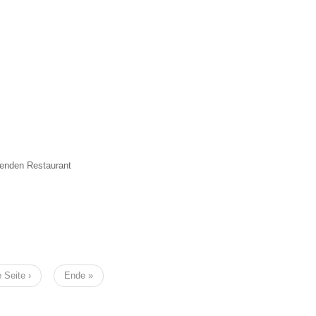
genden Restaurant
e
 Seite ›
Letzte
Ende »
Seite