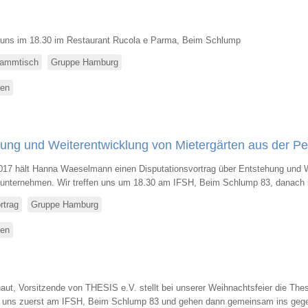
und
Stammtisch
en uns im 18.30 im Restaurant Rucola e Parma, Beim Schlump
ammtisch
Gruppe Hamburg
sen
über
Stammtisch
Hamburg
hung und Weiterentwicklung von Mietergärten aus der 
017 hält Hanna Waeselmann einen Disputationsvortrag über Entstehung und W
nternehmen. Wir treffen uns um 18.30 am IFSH, Beim Schlump 83, danach 
rtrag
Gruppe Hamburg
sen
über
Disputationsvortrag
ut, Vorsitzende von THESIS e.V. stellt bei unserer Weihnachtsfeier die Thesi
en uns zuerst am IFSH, Beim Schlump 83 und gehen dann gemeinsam ins gege