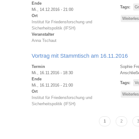
Ende
Tags
Gr
Mi., 14.12.2016 - 21:00
Ort
Weiterle
Institut für Friedensforschung und
Sicherheitspolitik (IFSH)
Veranstalter
Anna Tschaut
Vortrag mit Stammtisch am 16.11.2016
Termin
Sophie Fre
Mi., 16.11.2016 - 18:30
Anschließ
Ende
Tags
Vo
Mi., 16.11.2016 - 21:00
Ort
Weiterle
Institut für Friedensforschung und
Sicherheitspolitik (IFSH)
Seitennummerierung
Aktuelle
1
Seite
2
S
Seite