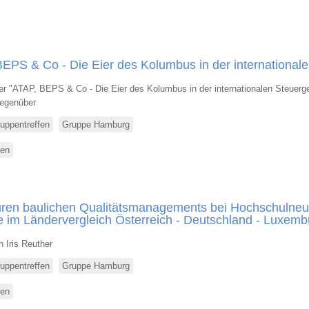
Stammtisch
EPS & Co - Die Eier des Kolumbus in der internationale
ber "ATAP, BEPS & Co - Die Eier des Kolumbus in der internationalen Steuer
egenüber
uppentreffen
Gruppe Hamburg
sen
über
Vortrag
mit
Stammtisch
uren baulichen Qualitätsmanagements bei Hochschulne
e im Ländervergleich Österreich - Deutschland - Luxemb
n Iris Reuther
uppentreffen
Gruppe Hamburg
sen
über
Vortrag