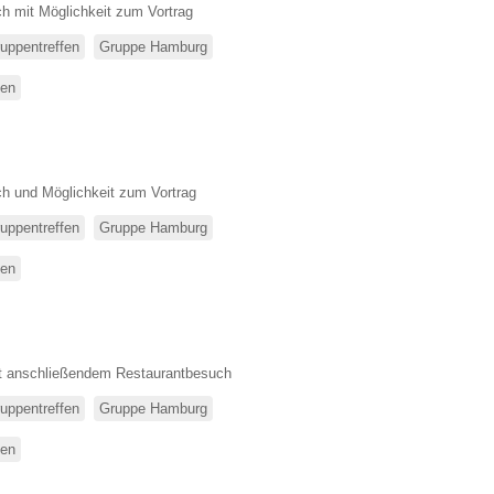
h mit Möglichkeit zum Vortrag
uppentreffen
Gruppe Hamburg
sen
über
Stammtisch
h und Möglichkeit zum Vortrag
uppentreffen
Gruppe Hamburg
sen
über
Stammtisch
it anschließendem Restaurantbesuch
uppentreffen
Gruppe Hamburg
sen
über
Vortrag
und