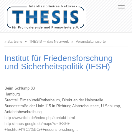
Pfadnavigation
Startseite
THESIS — das Netzwerk
Veranstaltungsorte
Institut für Friedensforschung
und Sicherheitspolitik (IFSH)
Beim Schlump 83
Hamburg
Stadtteil Eimsbüttel/Rotherbaum, Direkt an der Haltestelle
Bundesstraße der Linie 115 in Richtung Alsterchaussee, U Schlump,
Anfahrtsbeschreibung
http://www.ifsh.de/index.php/kontakt.html
http://maps.google.de/maps?q=IFSH+-
+Institut+f%C3%BCr+Friedensforschung…