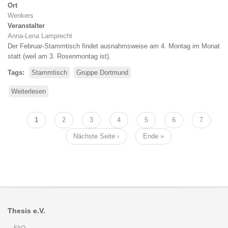
Ort
Wenkers
Veranstalter
Anna-Lena Lamprecht
Der Februar-Stammtisch findet ausnahmsweise am 4. Montag im Monat
statt (weil am 3. Rosenmontag ist).
Tags
Stammtisch
Gruppe Dortmund
Weiterlesen
über
Stammtisch
Dortmund
Seitennummerierung
Aktuelle
1
Seite
2
Seite
3
Seite
4
Seite
5
Seite
6
Seite
7
Seite
Nächste
Nächste Seite ›
Letzte
Ende »
Seite
Seite
Thesis e.V.