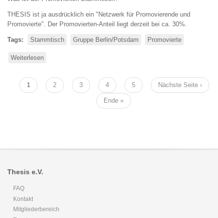
THESIS ist ja ausdrücklich ein "Netzwerk für Promovierende und
Promovierte". Der Promovierten-Anteil liegt derzeit bei ca. 30%.
Tags
Stammtisch
Gruppe Berlin/Potsdam
Promovierte
Weiterlesen
über
Thesis
Ost
Seitennummerierung
Aktuelle
1
Seite
2
Seite
3
Seite
4
Seite
5
Nächste
Nächste Seite ›
Promovierten-
Seite
Seite
Stammtisch
Letzte
Ende »
Seite
Thesis e.V.
FAQ
Kontakt
Mitgliederbereich