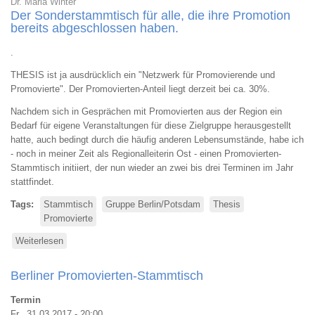
Dr. Maria Winter
Der Sonderstammtisch für alle, die ihre Promotion
bereits abgeschlossen haben.
.
THESIS ist ja ausdrücklich ein "Netzwerk für Promovierende und
Promovierte". Der Promovierten-Anteil liegt derzeit bei ca. 30%.
Nachdem sich in Gesprächen mit Promovierten aus der Region ein
Bedarf für eigene Veranstaltungen für diese Zielgruppe herausgestellt
hatte, auch bedingt durch die häufig anderen Lebensumstände, habe ich
- noch in meiner Zeit als Regionalleiterin Ost - einen Promovierten-
Stammtisch initiiert, der nun wieder an zwei bis drei Terminen im Jahr
stattfindet.
Tags
Stammtisch
Gruppe Berlin/Potsdam
Thesis
Promovierte
Weiterlesen
über
Berliner
Promovierten-
Berliner Promovierten-Stammtisch
Stammtisch
Termin
Fr., 31.03.2017 - 20:00