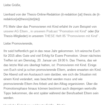
Liebe Grüße,
Lienhard von der Thesis-Online-Redaktion (
it-redaktion
[at]
thesis
.
de
(it-
redaktion[at]thesis[dot]de)
)
PS Mehr über das Promovieren mit Kind erfahrt ihr zum Beispiel von
unserer AG Eltern
,
in unserem Podcast "Promotion mit Kind"
oder (für
Thesis-Mitglieder) in unserem
THESE Heft 85 "Promovieren mit Kind"
.
Liebe Promovierende,
Ihr seid hoffentlich gut in das neue Jahr gekommen. Ich wünsche Euch
für 2015 alles Gute und viel Erfolg für Euere Promotion. Unser nächstes
Treffen ist am Dienstag, 20. Januar um 19:00 h. Das Thema, das wir
das letzte Mal uns überlegt hatten, ist: Promovieren mit Kind. Einige
von Euch sind ja schon promovierende Eltern, andere erwarten ein Kind.
Der Abend soll ein Austausch sein darüber, wie sich die Situation mit
einem Kind verändert, was beachtet werden muss und wie
promovierende Eltern ihre Arbeit und den Alltag organisieren. Über die
Promotionsphase hinaus können bestimmt auch diejenigen wertvolle
Tipps bekommen, die erst später während der Berufsarbeit Eltern sein
werden.