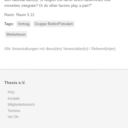
minorities integrate? Or do other factors play a part?"
Raum: Raum 5.12
Tags
Vortrag
Gruppe Berlin/Potsdam
Weiterlesen
über
State,
church
Alle Veranstaltungen mit diese(r|m) Veranstalter(in) / Referent(in|en)
and
religious
minorities
in
Greece,
Italy
Thesis e.V.
and
Sweden
FAQ
Kontakt
Mitgliederbereich
Termine
Vor Ort