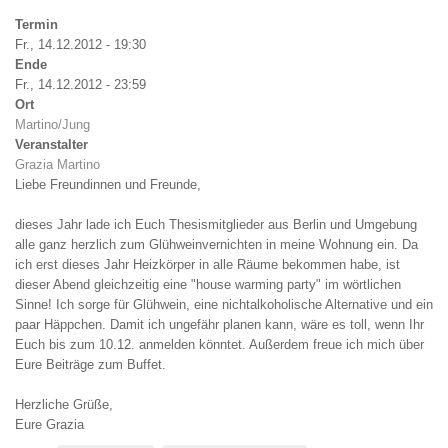
Impression:
How
Termin
to
Fr., 14.12.2012 - 19:30
Prepare
Ende
your
Fr., 14.12.2012 - 23:59
First
Ort
Session
Martino/Jung
as
Veranstalter
a
Grazia Martino
New
Liebe Freundinnen und Freunde,
Instructor"
dieses Jahr lade ich Euch Thesismitglieder aus Berlin und Umgebung
alle ganz herzlich zum Glühweinvernichten in meine Wohnung ein. Da
ich erst dieses Jahr Heizkörper in alle Räume bekommen habe, ist
dieser Abend gleichzeitig eine "house warming party" im wörtlichen
Sinne! Ich sorge für Glühwein, eine nichtalkoholische Alternative und ein
paar Häppchen. Damit ich ungefähr planen kann, wäre es toll, wenn Ihr
Euch bis zum 10.12. anmelden könntet. Außerdem freue ich mich über
Eure Beiträge zum Buffet.
Herzliche Grüße,
Eure Grazia