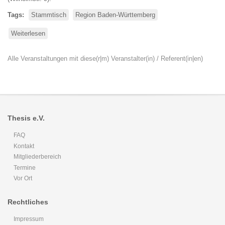
Tags
Stammtisch
Region Baden-Württemberg
Weiterlesen
über
Stammtisch
Tübingen
Alle Veranstaltungen mit diese(r|m) Veranstalter(in) / Referent(in|en)
Thesis e.V.
FAQ
Kontakt
Mitgliederbereich
Termine
Vor Ort
Rechtliches
Impressum