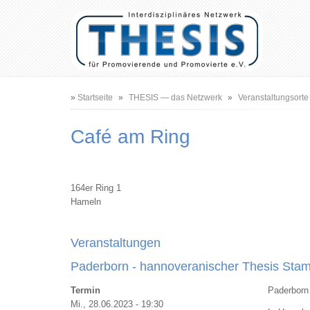
Benutzermenü
Hauptnavigation
Pfadnavigation
Startseite
THESIS — das Netzwerk
Veranstaltungsorte
Café am Ring
164er Ring 1
Hameln
Veranstaltungen
Paderborn - hannoveranischer Thesis Sta
Termin
Paderborn 
Mi., 28.06.2023 - 19:30