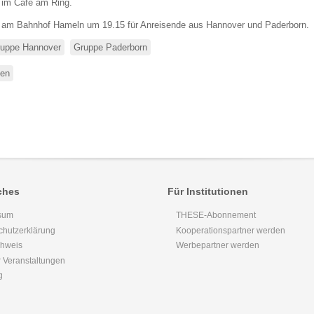
 im Café am Ring.
t am Bahnhof Hameln um 19.15 für Anreisende aus Hannover und Paderborn.
uppe Hannover
Gruppe Paderborn
sen
über
Paderborn
-
hannoveranischer
Thesis
Stammtisch
ches
Für Institutionen
sum
THESE-Abonnement
chutzerklärung
Kooperationspartner werden
chweis
Werbepartner werden
 Veranstaltungen
g