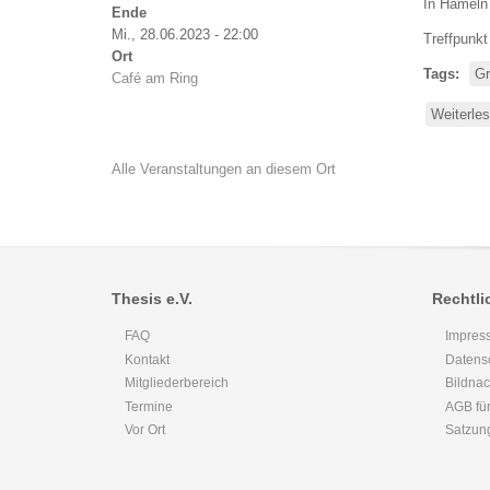
In Hameln
Ende
Mi., 28.06.2023 - 22:00
Treffpunk
Ort
Tags
Gr
Café am Ring
Weiterle
Alle Veranstaltungen an diesem Ort
Thesis e.V.
Rechtli
FAQ
Impres
Kontakt
Datens
Mitgliederbereich
Bildna
Termine
AGB für
Vor Ort
Satzun