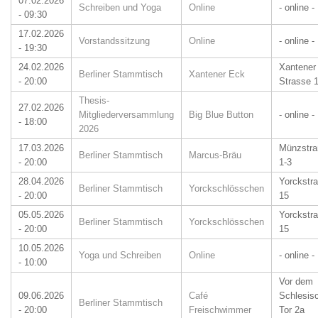
07.02.2026
Schreiben und Yoga
Online
- online -
- 09:30
17.02.2026
Vorstandssitzung
Online
- online -
- 19:30
24.02.2026
Xantener
Berliner Stammtisch
Xantener Eck
- 20:00
Strasse 
Thesis-
27.02.2026
Mitgliederversammlung
Big Blue Button
- online -
- 18:00
2026
17.03.2026
Münzstr
Berliner Stammtisch
Marcus-Bräu
- 20:00
1-3
28.04.2026
Yorckstr
Berliner Stammtisch
Yorckschlösschen
- 20:00
15
05.05.2026
Yorckstr
Berliner Stammtisch
Yorckschlösschen
- 20:00
15
10.05.2026
Yoga und Schreiben
Online
- online -
- 10:00
Vor dem
09.06.2026
Café
Schlesis
Berliner Stammtisch
- 20:00
Freischwimmer
Tor 2a