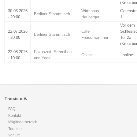
(Kreuzber
30.06.2026
Wirtshaus
Gotenstr
Berliner Stammtisch
- 20:00
Heuberger
1
Vor dem
22.07.2026
Café
Schlesis
Berliner Stammtisch
- 20:00
Freischwimmer
Tor 2a
(Kreuzber
22.08.2026
Fokuszeit: Schreiben
Online
- online -
- 10:00
und Yoga
Thesis e.V.
FAQ
Kontakt
Mitgliederbereich
Termine
Vor Ort