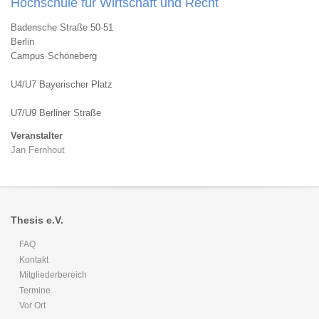
Hochschule für Wirtschaft und Recht
Badensche Straße 50-51
Berlin
Campus Schöneberg
U4/U7 Bayerischer Platz
U7/U9 Berliner Straße
Veranstalter
Jan Fernhout
Thesis e.V.
FAQ
Kontakt
Mitgliederbereich
Termine
Vor Ort