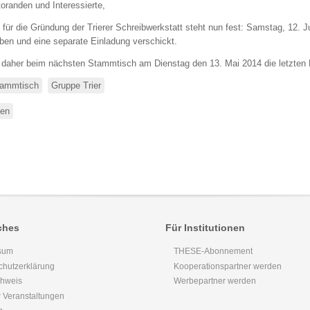
oranden und Interessierte,
 für die Gründung der Trierer Schreibwerkstatt steht nun fest: Samstag, 12. J
en und eine separate Einladung verschickt.
 daher beim nächsten Stammtisch am Dienstag den 13. Mai 2014 die letzten De
ammtisch
Gruppe Trier
sen
über
Stammtisch
Trier
ches
Für Institutionen
sum
THESE-Abonnement
chutzerklärung
Kooperationspartner werden
chweis
Werbepartner werden
 Veranstaltungen