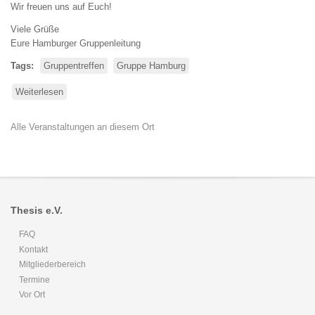
Wir freuen uns auf Euch!
Viele Grüße
Eure Hamburger Gruppenleitung
Tags
Gruppentreffen
Gruppe Hamburg
Weiterlesen
über
THESIS
Treffen
Alle Veranstaltungen an diesem Ort
Hamburg
am
28.
Februar
2012
Thesis e.V.
FAQ
Kontakt
Mitgliederbereich
Termine
Vor Ort