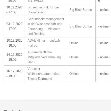
- 20:00
ENTFÄLLT —
6
10.11.2020
Schreibtechnik für die
Big Blue Button
- online -
- 17:00
Dissertation
Gesundheitsmanagement
03.12.2020
in der Wissenschaft und
Big Blue Button
- online -
- 17:00
Forschung — Visionen
und Realität
10.12.2020
ADVENTinar – einfach
Online
- online -
- 18:00
mal so
Außerordentliche
14.12.2020
Mitgliederversammlung
Online
- online -
- 18:00
2020
Virtueller
16.12.2020
Weihnachtsstammtisch
Online
- online -
- 19:00
Thesis Dortmund