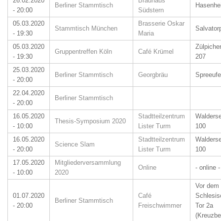
26.02.2020
Brauhaus
Berliner Stammtisch
Hasenhe
- 20:00
Südstern
05.03.2020
Brasserie Oskar
Stammtisch München
Salvator
- 19:30
Maria
05.03.2020
Zülpicher
Gruppentreffen Köln
Café Krümel
- 19:30
207
25.03.2020
Berliner Stammtisch
Georgbräu
Spreeufe
- 20:00
22.04.2020
Berliner Stammtisch
- 20:00
16.05.2020
Stadtteilzentrum
Walders
Thesis-Symposium 2020
- 10:00
Lister Turm
100
16.05.2020
Stadtteilzentrum
Walders
Science Slam
- 20:00
Lister Turm
100
17.05.2020
Mitgliederversammlung
Online
- online -
- 10:00
2020
Vor dem
01.07.2020
Café
Schlesis
Berliner Stammtisch
- 20:00
Freischwimmer
Tor 2a
(Kreuzbe