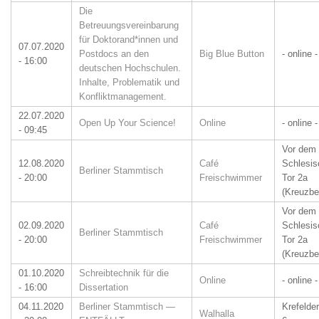
Die
Betreuungsvereinbarung
für Doktorand*innen und
07.07.2020
Postdocs an den
Big Blue Button
- online -
- 16:00
deutschen Hochschulen.
Inhalte, Problematik und
Konfliktmanagement.
22.07.2020
Open Up Your Science!
Online
- online -
- 09:45
Vor dem
12.08.2020
Café
Schlesis
Berliner Stammtisch
- 20:00
Freischwimmer
Tor 2a
(Kreuzbe
Vor dem
02.09.2020
Café
Schlesis
Berliner Stammtisch
- 20:00
Freischwimmer
Tor 2a
(Kreuzbe
01.10.2020
Schreibtechnik für die
Online
- online -
- 16:00
Dissertation
04.11.2020
Berliner Stammtisch —
Krefelde
Walhalla