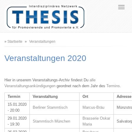
Pfadnavigation
Startseite
Veranstaltungen
Veranstaltungen 2020
Hier in unserem Veranstaltungs-Archiv findest Du
alle
Veranstaltungsankündigungen
geordnet nach dem Jahr des
Termins
.
Termin
Veranstaltung
Ort
Adresse
15.01.2020
Berliner Stammtisch
Marcus-Bräu
Münzstra
- 20:00
29.01.2020
Brasserie Oskar
Stammtisch München
Salvator
- 19:30
Maria