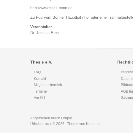
http://www.spitz-bonn.de
Zu Fuß vom Bonner Hauptbahnhof oder eine Tramhaltestell
Veranstalter
Dr. Jessica Erbe
Thesis e.V.
Rechtli
FAQ
Impres
Kontakt
Datens
Mitgliederbereich
Bildna
Termine
AGB für
Vor Ort
Satzun
Angetrieben durch
Drupal
Urheberrecht © 2026
. Theme von Katerina