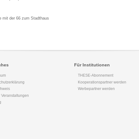
e mit der 66 zum Stadthaus
ches
Für Institutionen
sum
THESE-Abonnement
chutzerklärung
Kooperationspartner werden
chweis
Werbepartner werden
 Veranstaltungen
g