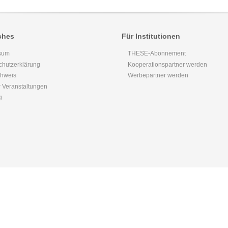
ches
Für Institutionen
sum
THESE-Abonnement
chutzerklärung
Kooperationspartner werden
chweis
Werbepartner werden
 Veranstaltungen
g