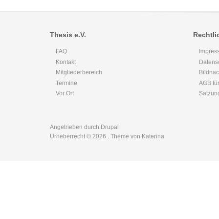
Thesis e.V.
Rechtli
FAQ
Impres
Kontakt
Datens
Mitgliederbereich
Bildna
Termine
AGB für
Vor Ort
Satzun
Angetrieben durch
Drupal
Urheberrecht © 2026
. Theme von Katerina