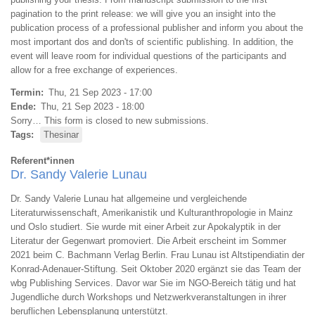
pagination to the print release: we will give you an insight into the
publication process of a professional publisher and inform you about the
most important dos and don'ts of scientific publishing. In addition, the
event will leave room for individual questions of the participants and
allow for a free exchange of experiences.
Termin
Thu, 21 Sep 2023 - 17:00
Ende
Thu, 21 Sep 2023 - 18:00
Sorry… This form is closed to new submissions.
Tags
Thesinar
Referent*innen
Dr. Sandy Valerie Lunau
Dr. Sandy Valerie Lunau hat allgemeine und vergleichende
Literaturwissenschaft, Amerikanistik und Kulturanthropologie in Mainz
und Oslo studiert. Sie wurde mit einer Arbeit zur Apokalyptik in der
Literatur der Gegenwart promoviert. Die Arbeit erscheint im Sommer
2021 beim C. Bachmann Verlag Berlin. Frau Lunau ist Altstipendiatin der
Konrad-Adenauer-Stiftung. Seit Oktober 2020 ergänzt sie das Team der
wbg Publishing Services. Davor war Sie im NGO-Bereich tätig und hat
Jugendliche durch Workshops und Netzwerkveranstaltungen in ihrer
beruflichen Lebensplanung unterstützt.